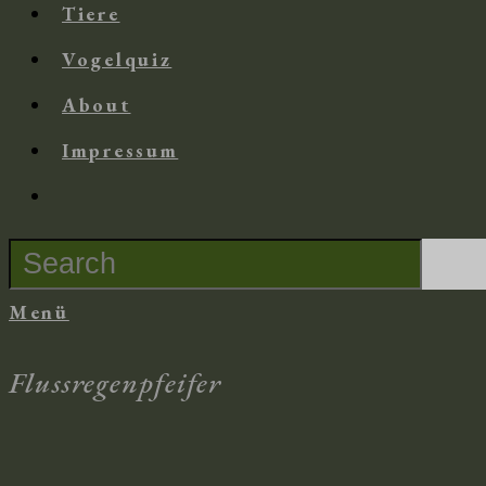
Tiere
Vogelquiz
About
Impressum
Suche
nach:
Menü
Flussregenpfeifer