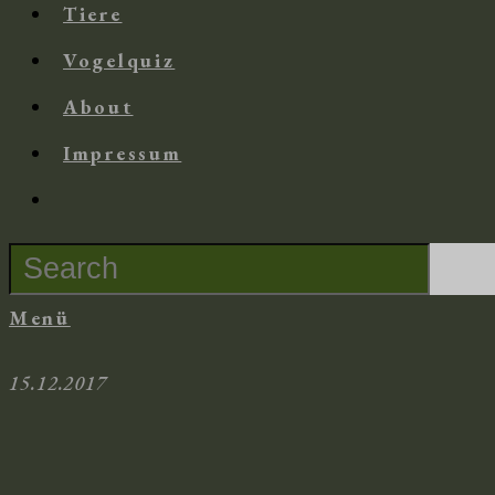
Tiere
Vogelquiz
About
Impressum
Suche
nach:
Menü
15.12.2017