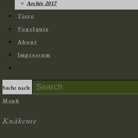
Archiv 2017
Tiere
Vogelquiz
About
Impressum
Suche nach:
Menü
Knäkente