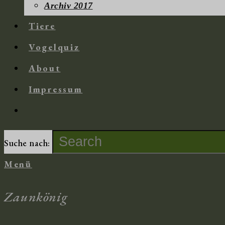
Archiv 2017
Tiere
Vogelquiz
About
Impressum
Suche nach:
Menü
Zaunkönig